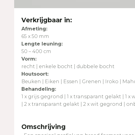
Verkrijgbaar in:
Afmeting:
65 x 50 mm
Lengte leuning:
50 – 400 cm
Vorm:
recht | enkele bocht | dubbele bocht
Houtsoort:
Beuken | Eiken | Essen | Grenen | Iroko | Ma
Behandeling:
1 x grijs gegrond | 1 x transparant gelakt | 1 x
| 2 x transparant gelakt | 2 x wit gegrond | 
Omschrijving