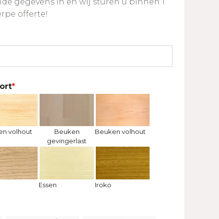
de gegevens in en wij sturen u binnen 1
rpe offerte!
ort
*
en volhout
Beuken
Beuken volhout
gevingerlast
n
Essen
Iroko
g