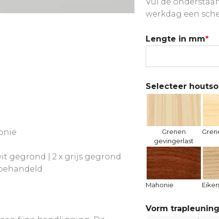
Vul de onderstaan
werkdag een sche
Lengte in mm
*
Selecteer houtso
honie
Grenen
Gren
gevingerlast
 wit gegrond | 2 x grijs gegrond
onbehandeld
Mahonie
Eike
Vorm trapleunin