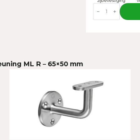
zijbevestiging
v
Leuning
ML
R
-
65x50
mm
aantal
euning ML R – 65×50 mm