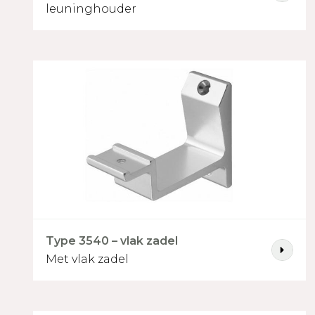
leuninghouder
Recht
Bijpassende leunin
Type 3502 - vlak zadel
Type 3540 - vlak zadel
Type 3540 – vlak zadel
Met vlak zadel