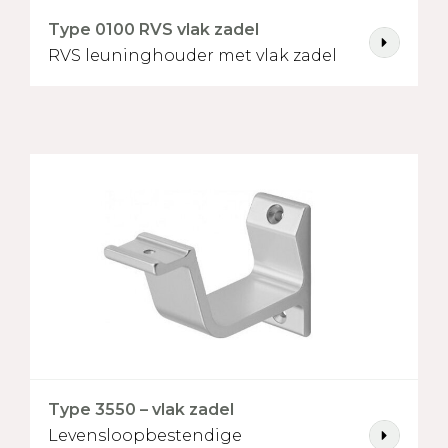
Type 0100 RVS vlak zadel
RVS leuninghouder met vlak zadel
*
Grenen volhout
Beuken gevingerlast
Beuken 
Eiken
Essen
Iroko
Type 3550 – vlak zadel
Levensloopbestendige