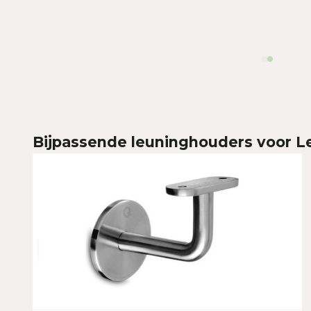
Bijpassende leuninghouders voor L
Lengte in mm
*