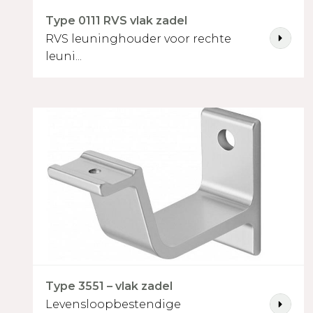
Type 0111 RVS vlak zadel
RVS leuninghouder voor rechte
Selecteer houtsoort
leuni...
Grenen gevingerlast
Mahonie
Vorm trapleuning
Type 3551 – vlak zadel
Levensloopbestendige