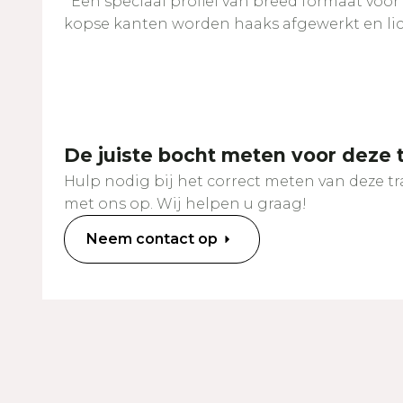
Een speciaal profiel van breed formaat voor
kopse kanten worden haaks afgewerkt en li
De juiste bocht meten voor deze 
Hulp nodig bij het correct meten van deze 
met ons op. Wij helpen u graag!
Neem contact op