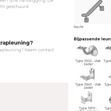
 een fijne handligging. De
cht geschuurd.
Recht
Bijpassende leu
trapleuning?
trapleuning? Neem contact
Type 3502 - vlak
Type
zadel
Type 3540 - vlak
Type
zadel
Type 3570 -
Typ