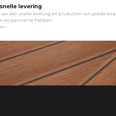
nelle levering
van een snelle levering en producten van goede kwalit
om als partner te hebben.
nen