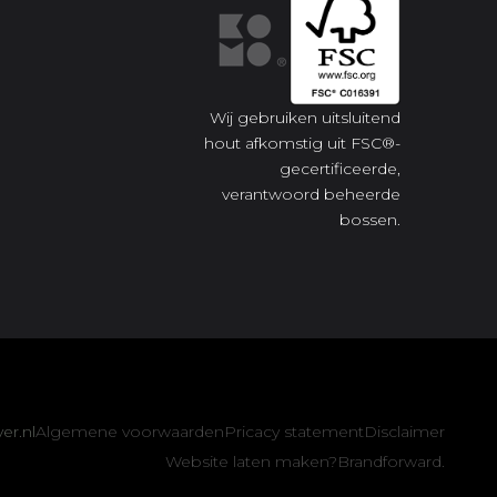
Wij gebruiken uitsluitend
hout afkomstig uit FSC®-
gecertificeerde,
verantwoord beheerde
bossen.
er.nl
Algemene voorwaarden
Pricacy statement
Disclaimer
Website laten maken?
Brandforward.