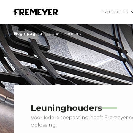
PRODUCTEN
Beginpagina
»
Leuninghouders
Leuninghouders
Voor iedere toepassing heeft Fremeyer 
oplossing.