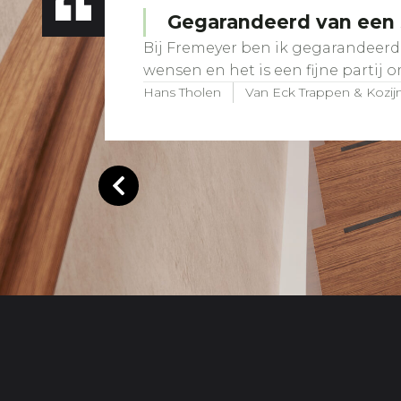
Gegarandeerd van een s
Bij Fremeyer ben ik gegarandeerd 
wensen en het is een fijne partij 
Hans Tholen
Van Eck Trappen & Kozij