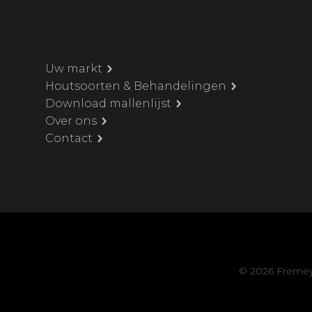
Uw markt
Houtsoorten & Behandelingen
Download mallenlijst
Over ons
Contact
© 2026 Fremey