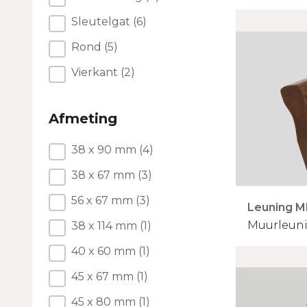
Sleutelgat
(6)
Rond
(5)
Vierkant
(2)
Afmeting
Afmeting
38 x 90 mm
(4)
38 x 67 mm
(3)
56 x 67 mm
(3)
Leuning M
Muurleunin
38 x 114 mm
(1)
40 x 60 mm
(1)
45 x 67 mm
(1)
45 x 80 mm
(1)