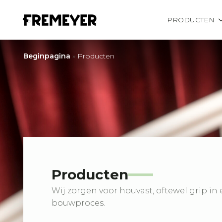
PRODUCTEN
Beginpagina
»
Producten
Producten
Wij zorgen voor houvast, oftewel grip in 
bouwproces.