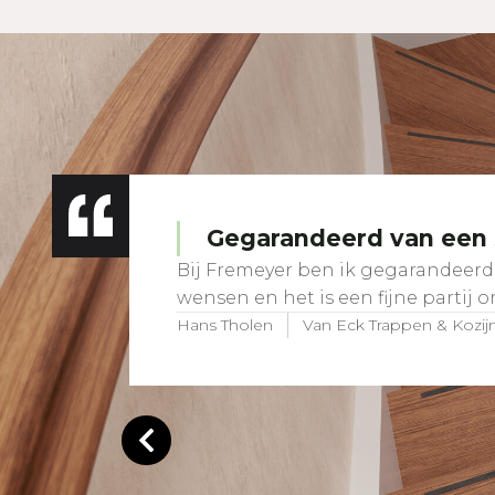
Gegarandeerd van een s
Bij Fremeyer ben ik gegarandeerd 
wensen en het is een fijne partij 
Hans Tholen
Van Eck Trappen & Kozij