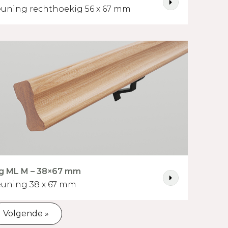
uning rechthoekig 56 x 67 mm
g ML M – 38×67 mm
uning 38 x 67 mm
Volgende »