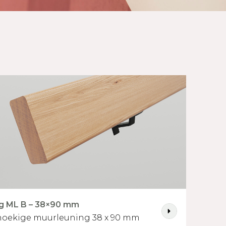
g ML B – 38×90 mm
oekige muurleuning 38 x 90 mm