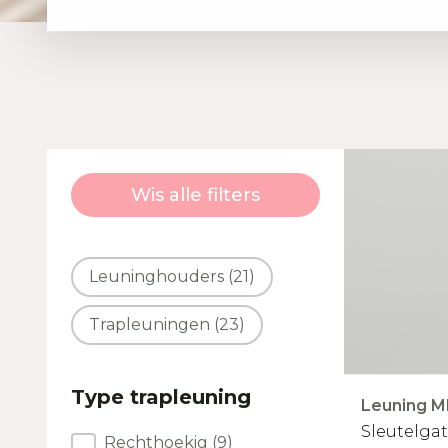
Wis alle filters
Facet type product
Leuninghouders
(21)
Trapleuningen
(23)
Type trapleuning
Leuning M
Sleutelga
Type trapleuning
Rechthoekig
(9)