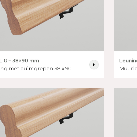
L G – 38×90 mm
Leunin
ng met duimgrepen 38 x 90 ...
Muurle