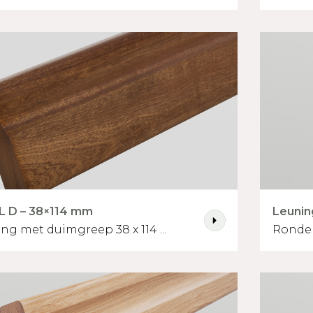
L D – 38×114 mm
Leunin
g met duimgreep 38 x 114 ...
Ronde