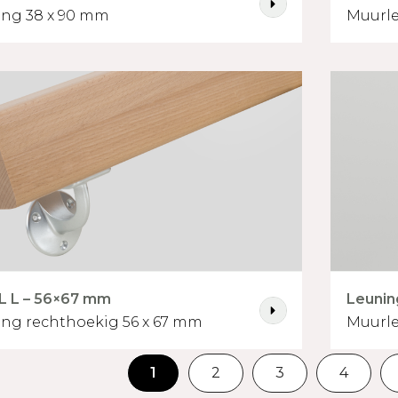
ng 38 x 90 mm
Muurle
L L – 56×67 mm
Leunin
ng rechthoekig 56 x 67 mm
Muurle
1
2
3
4