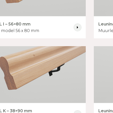
L I – 56×80 mm
Leunin
t model 56 x 80 mm
Muurle
L K – 38×90 mm
Leunin