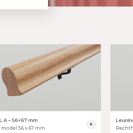
L A – 56×67 mm
Leunin
t model 56 x 67 mm
Rechth