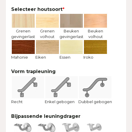
Selecteer houtsoort
*
Grenen
Grenen
Beuken
Beuken
gevingerlast
volhout
gevingerlast
volhout
Mahonie
Eiken
Essen
Iroko
Vorm trapleuning
Recht
Enkel gebogen
Dubbel gebogen
Bijpassende leuningdrager