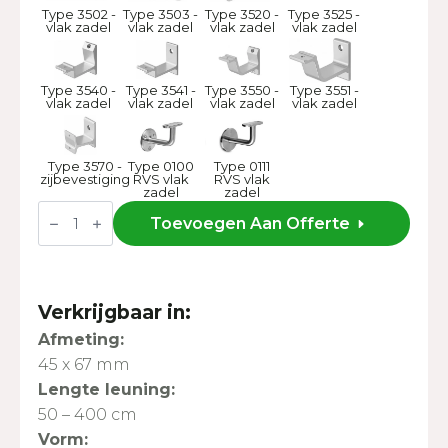
Type 3502 -
Type 3503 -
Type 3520 -
Type 3525 -
vlak zadel
vlak zadel
vlak zadel
vlak zadel
Type 3540 -
Type 3541 -
Type 3550 -
Type 3551 -
vlak zadel
vlak zadel
vlak zadel
vlak zadel
Type 3570 -
Type 0100
Type 0111
zijbevestiging
RVS vlak
RVS vlak
zadel
zadel
Leuning
ML
Toevoegen Aan Offerte
P
-
45x67
mm
aantal
Verkrijgbaar in:
Afmeting:
45 x 67 mm
Lengte leuning:
50 – 400 cm
Vorm: