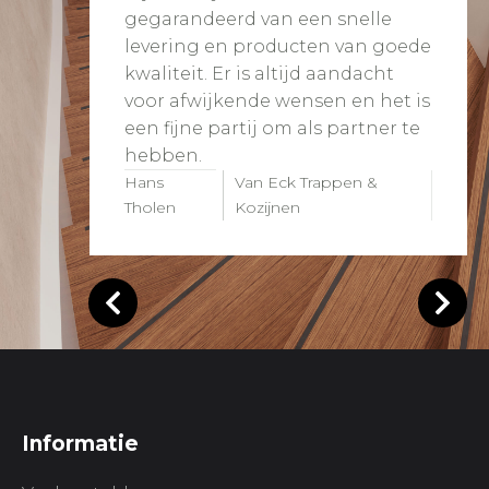
gegarandeerd van een snelle
levering en producten van goede
kwaliteit. Er is altijd aandacht
voor afwijkende wensen en het is
een fijne partij om als partner te
hebben.
Hans
Van Eck Trappen &
Tholen
Kozijnen
Informatie