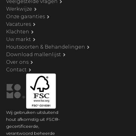
Veelgestelde vragen
Werkwijze
Onze garanties
Vacatures
Klachten
Uw markt
Houtsoorten & Behandelingen
Download mallenlijst
Over ons
Contact
Wij gebruiken uitsluitend
hout afkomstig uit FSC®-
gecertificeerde,
verantwoord beheerde