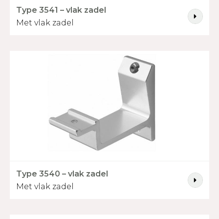
Type 3541 – vlak zadel
Lengte in mm
*
Met vlak zadel
Selecteer houtsoort
*
Grenen
Grenen
Beuken
Beuken
gevingerlast
volhout
gevingerlast
volhout
Mahonie
Eiken
Essen
Iroko
Vorm trapleuning
Type 3540 – vlak zadel
Met vlak zadel
Recht
Enkel gebogen
Dubbel