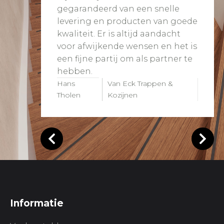
gegarandeerd van een snelle
levering en producten van goede
kwaliteit. Er is altijd aandacht
voor afwijkende wensen en het is
een fijne partij om als partner te
hebben.
Hans
Van Eck Trappen &
Tholen
Kozijnen
Informatie