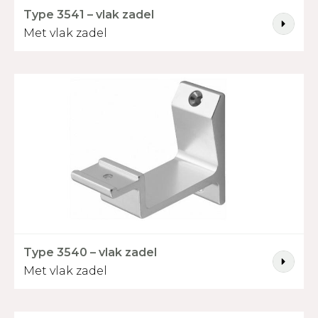
Type 3541 – vlak zadel
Lengte in mm
*
Met vlak zadel
Selecteer houtsoort
*
Grenen
Grenen
Beuken
Beuken
gevingerlast
volhout
gevingerlast
volhout
Mahonie
Eiken
Essen
Iroko
Vorm trapleuning
Type 3540 – vlak zadel
Met vlak zadel
Recht
Enkel gebogen
Dubbel