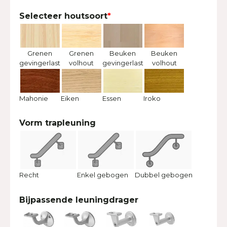
Selecteer houtsoort
*
Grenen
Grenen
Beuken
Beuken
gevingerlast
volhout
gevingerlast
volhout
Mahonie
Eiken
Essen
Iroko
Vorm trapleuning
Recht
Enkel gebogen
Dubbel gebogen
Bijpassende leuningdrager