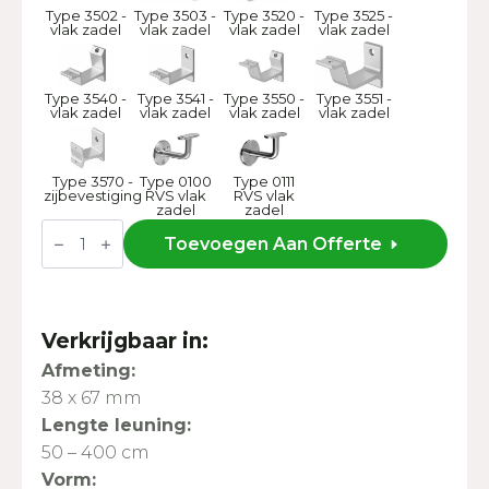
Type 3502 -
Type 3503 -
Type 3520 -
Type 3525 -
vlak zadel
vlak zadel
vlak zadel
vlak zadel
Type 3540 -
Type 3541 -
Type 3550 -
Type 3551 -
vlak zadel
vlak zadel
vlak zadel
vlak zadel
Type 3570 -
Type 0100
Type 0111
zijbevestiging
RVS vlak
RVS vlak
zadel
zadel
Leuning
ML
Toevoegen Aan Offerte
M
-
38x67
mm
aantal
Verkrijgbaar in:
Afmeting:
38 x 67 mm
Lengte leuning:
50 – 400 cm
Vorm: