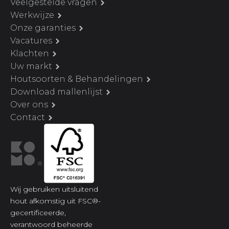
Veelgestelde vragen
Werkwijze
Onze garanties
Vacatures
Klachten
Uw markt
Houtsoorten & Behandelingen
Download mallenlijst
Over ons
Contact
Wij gebruiken uitsluitend
hout afkomstig uit FSC®-
gecertificeerde,
verantwoord beheerde