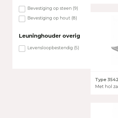
Muurbevestiging
Bevestiging op steen
(9)
Bevestiging op hout
(8)
Leuninghouder overig
Leuninghouder overig
Levensloopbestendig
(5)
Type 3542 
Met hol z