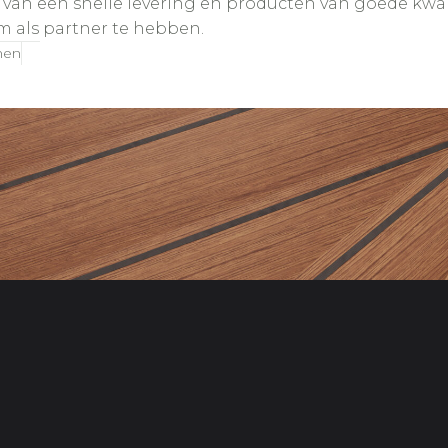
van een snelle levering en producten van goede kwalit
om als partner te hebben.
nen