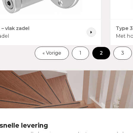
– vlak zadel
Type 3
adel
Met ho
« Vorige
1
2
3
nelle levering