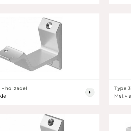
– hol zadel
Type 3
adel
Met vl