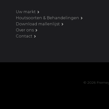
Uw markt
Houtsoorten & Behandelingen
Download mallenlijst
Over ons
Contact
© 2026 Fremey