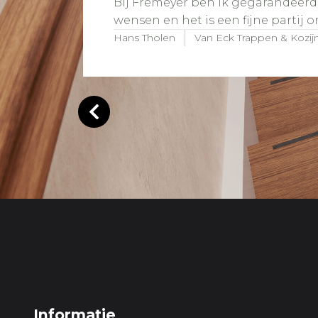
Bij Fremeyer ben ik gegarandeerd 
wensen en het is een fijne partij 
Hans Tholen
Van Eck Trappen & Kozij
Informatie