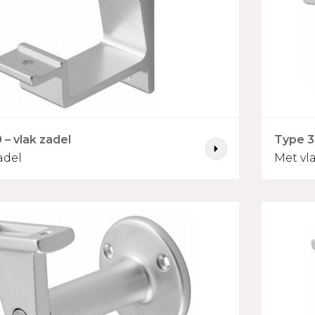
– vlak zadel
Type 3
adel
Met vl