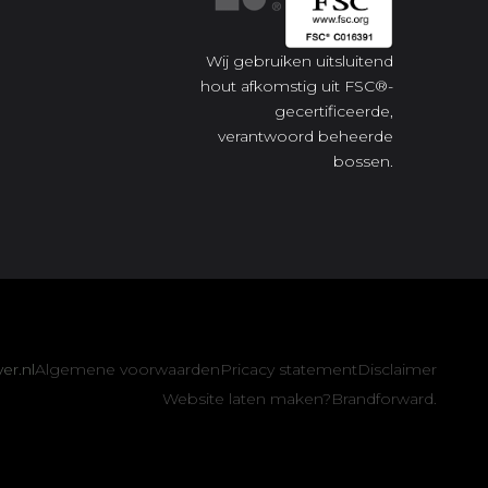
Wij gebruiken uitsluitend
hout afkomstig uit FSC®-
gecertificeerde,
verantwoord beheerde
bossen.
er.nl
Algemene voorwaarden
Pricacy statement
Disclaimer
Website laten maken?
Brandforward.